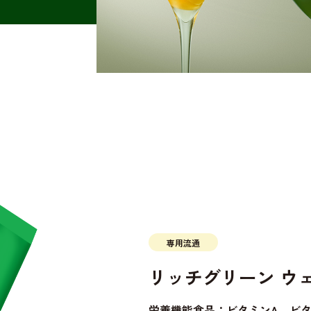
専用流通
リッチグリーン ウ
栄養機能食品：ビタミンA、ビタ